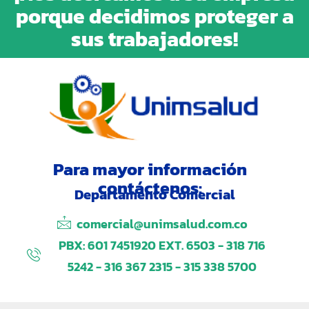
porque decidimos proteger a
sus trabajadores!
Para mayor información
contáctenos:
Departamento Comercial
comercial@unimsalud.com.co
PBX: 601 7451920 EXT. 6503 - 318 716
5242 - 316 367 2315 - 315 338 5700