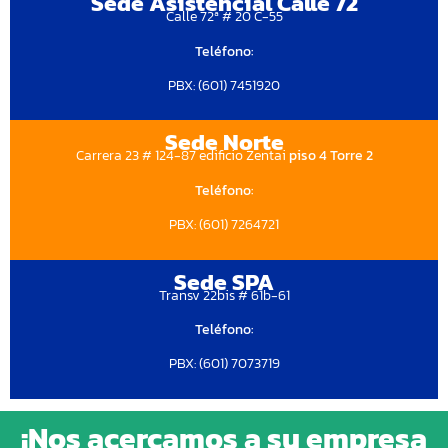
Sede Asistencial Calle 72
Calle 72ª # 20 C-55
Teléfono:
PBX: (601) 7451920
Sede Norte
Carrera 23 # 124-87 edificio Zentai
piso 4 Torre 2
Teléfono:
PBX: (601) 7264721
Sede SPA
Transv 22bis # 61b-61
Teléfono:
PBX: (601) 7073719
¡Nos acercamos a su empresa