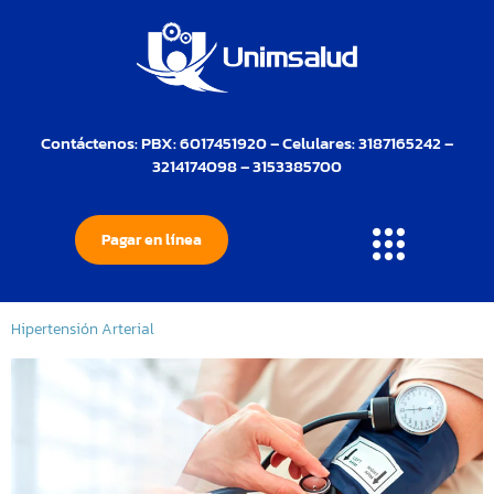
Contáctenos: PBX: 6017451920 – Celulares: 3187165242 –
3214174098 – 3153385700
Pagar en línea
Hipertensión Arterial