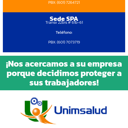
PBX: (601) 7264721
Sede SPA
Transv 22bis # 61b-61
Teléfono:
PBX: (601) 7073719
¡Nos acercamos a su empresa
porque decidimos proteger a
sus trabajadores!