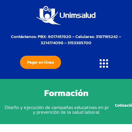
Contáctenos: PBX: 6017451920 – Celulares: 3187165242 –
3214174098 – 3153385700
Pagar en línea
Formación
Servicio formación Unimsalud
Cotizació
Diseño y ejecución de campañas educativas en promoción
y prevención de la salud laboral.