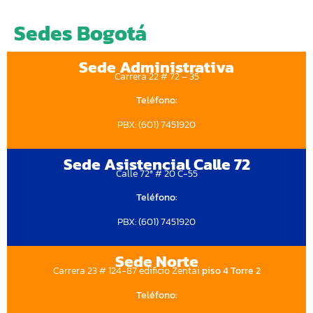
Sedes Bogotá
Sede Administrativa
Carrera 22 # 72 – 35
Teléfono:
PBX: (601) 7451920
Sede Asistencial Calle 72
Calle 72ª # 20 C-55
Teléfono:
PBX: (601) 7451920
Sede Norte
Carrera 23 # 124-87 edificio Zentai
piso 4 Torre 2
Teléfono: