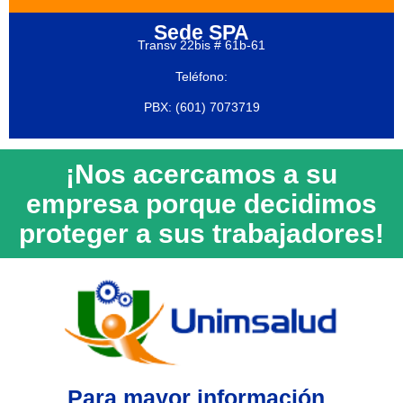
Sede SPA
Transv 22bis # 61b-61
Teléfono:
PBX: (601) 7073719
¡Nos acercamos a su
empresa porque decidimos
proteger a sus trabajadores!
Para mayor información