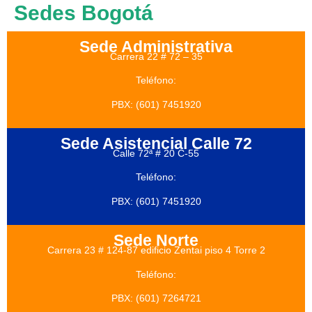
Sedes Bogotá
Sede Administrativa
Carrera 22 # 72 – 35
Teléfono:
PBX: (601) 7451920
Sede Asistencial Calle 72
Calle 72ª # 20 C-55
Teléfono:
PBX: (601) 7451920
Sede Norte
Carrera 23 # 124-87 edificio Zentai
piso 4 Torre 2
Teléfono:
PBX: (601) 7264721