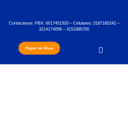
Contáctenos: PBX: 6017451920 – Celulares: 3187165242 –
3214174098 – 3153385700
Pagar en línea