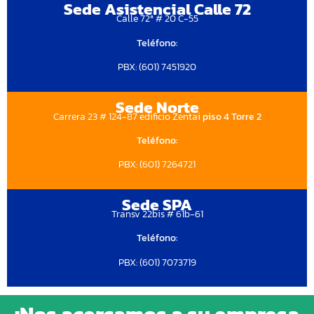
Sede Asistencial Calle 72
Calle 72ª # 20 C-55
Teléfono:
PBX: (601) 7451920
Sede Norte
Carrera 23 # 124-87 edificio Zentai
piso 4 Torre 2
Teléfono:
PBX: (601) 7264721
Sede SPA
Transv 22bis # 61b-61
Teléfono:
PBX: (601) 7073719