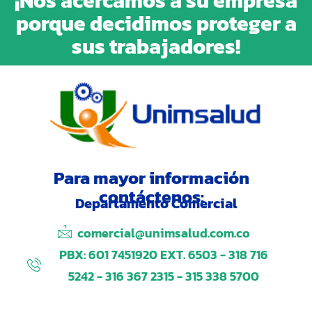
¡Nos acercamos a su empresa
porque decidimos proteger a
sus trabajadores!
Para mayor información
contáctenos:
Departamento Comercial
comercial@unimsalud.com.co
PBX: 601 7451920 EXT. 6503 - 318 716
5242 - 316 367 2315 - 315 338 5700