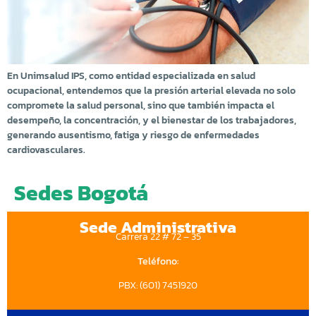
En Unimsalud IPS, como entidad especializada en salud
ocupacional, entendemos que la presión arterial elevada no solo
compromete la salud personal, sino que también impacta el
desempeño, la concentración, y el bienestar de los trabajadores,
generando ausentismo, fatiga y riesgo de enfermedades
cardiovasculares.
Sedes Bogotá
Sede Administrativa
Carrera 22 # 72 – 35
Teléfono:
PBX: (601) 7451920