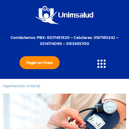
Contáctenos: PBX: 6017451920 – Celulares: 3187165242 –
3214174098 – 3153385700
Pagar en línea
Hipertensión Arterial