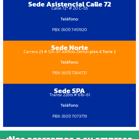
Sede Asistencial Calle 72
Calle 72ª # 20 C-55
Teléfono:
PBX: (601) 7451920
Sede Norte
Carrera 23 # 124-87 edificio Zentai
piso 4 Torre 2
Teléfono:
PBX: (601) 7264721
Sede SPA
Transv 22bis # 61b-61
Teléfono:
PBX: (601) 7073719