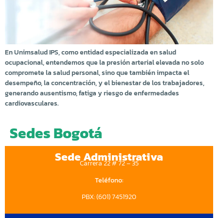
En Unimsalud IPS, como entidad especializada en salud
ocupacional, entendemos que la presión arterial elevada no solo
compromete la salud personal, sino que también impacta el
desempeño, la concentración, y el bienestar de los trabajadores,
generando ausentismo, fatiga y riesgo de enfermedades
cardiovasculares.
Sedes Bogotá
Sede Administrativa
Carrera 22 # 72 – 35
Teléfono:
PBX: (601) 7451920