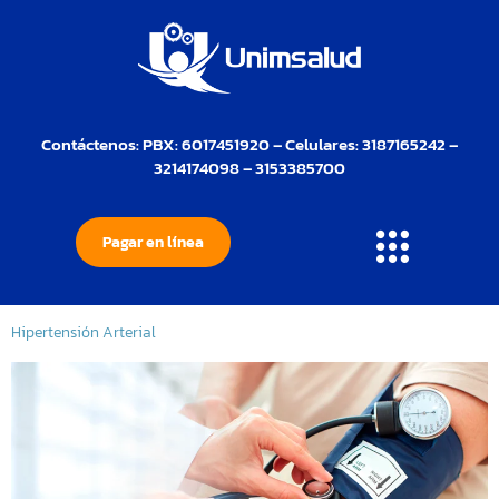
Contáctenos: PBX: 6017451920 – Celulares: 3187165242 –
3214174098 – 3153385700
Pagar en línea
Hipertensión Arterial