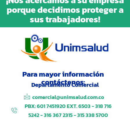
¡Nos acercamos a su empresa
porque decidimos proteger a
sus trabajadores!
Para mayor información
contáctenos:
Departamento Comercial
comercial@unimsalud.com.co
PBX: 601 7451920 EXT. 6503 - 318 716
5242 - 316 367 2315 - 315 338 5700