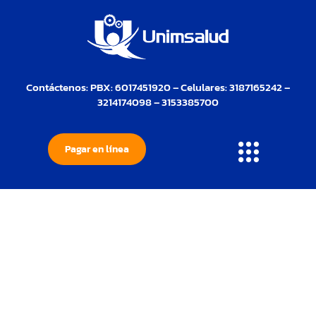
Contáctenos: PBX: 6017451920 – Celulares: 3187165242 –
3214174098 – 3153385700
Pagar en línea